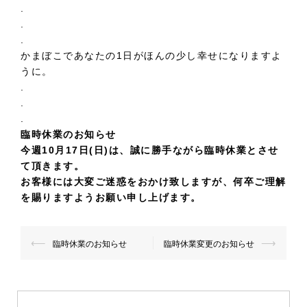
.
.
.
かまぼこであなたの1日がほんの少し幸せになりますよ
うに。
.
.
.
臨時休業のお知らせ
今週10月17日(日)は、誠に勝手ながら臨時休業とさせ
て頂きます。
お客様には大変ご迷惑をおかけ致しますが、何卒ご理解
を賜りますようお願い申し上げます。
投
⟵
⟶
臨時休業のお知らせ
臨時休業変更のお知らせ
稿
ナ
ビ
ゲ