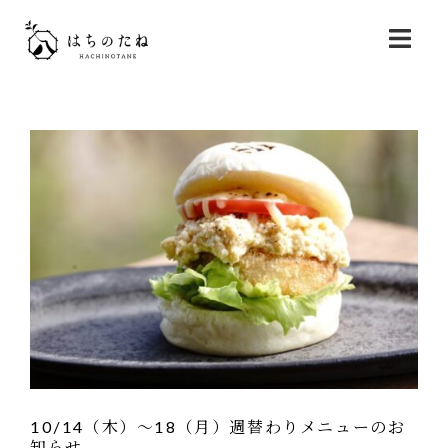
コ
ン
テ
ン
ツ
へ
ス
キ
ッ
プ
10/14（木）〜18（月）週替わりメニューのお