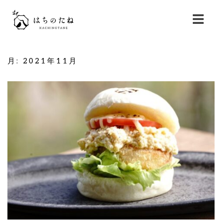
コ
ン
テ
ン
ツ
月:
2021年11月
へ
ス
キ
ッ
プ