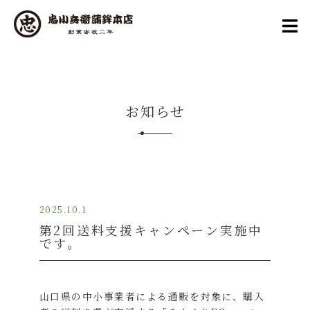
コ
ン
テ
ン
ツ
へ
お知らせ
ス
キ
ッ
プ
2025.10.1
第2回送料支援キャンペーン実施中
です。
山口県の中小事業者による通販を対象に、購入