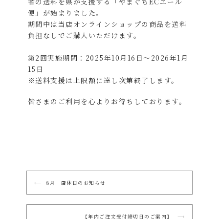
者の送料を県が支援する「やまぐちECエール
便」が始まりました。
期間中は当店オンラインショップの商品を送料
負担なしでご購入いただけます。
第2回実施期間：2025年10月16日～2026年1月
15日
※送料支援は上限額に達し次第終了します。
皆さまのご利用を心よりお待ちしております。
投
稿
⟵
8月 店休日のお知らせ
ナ
ビ
ゲ
【年内ご注文受付締切日のご案内】
⟶